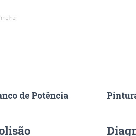
 melhor
anco de Potência
Pintur
olisão
Diagn