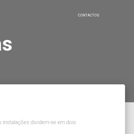
CONTACTOS
as
s instalações dividem-se em dois