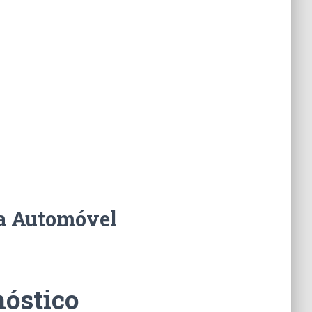
a Automóvel
óstico