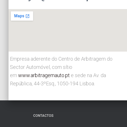
Empresa aderente do Centro de Arbitragem do
Sector Automóvel, com sítio
em
www.arbitragemauto.pt
e sede na Av. da
República, 44-3ºEsq., 1050-194 Lisboa.
CONTACTOS