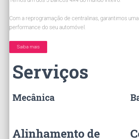
Com a reprogramação de centralinas, garantimos uma
performance do seu automóvel.
Saiba mais
Serviços
Mecânica
B
Alinhamento de
C